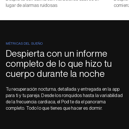
lugar de alarmas ruidosas
comienz
MÉTRICAS DEL SUEÑO
Despierta con un informe
completo de lo que hizo tu
cuerpo durante la noche
Tu recuperación nocturna, detallada y entregada en la app
para ti y tu pareja. Desde los ronquidos hasta la variabilidad
de la frecuencia cardiaca, el Pod te da el panorama
completo. Todo lo que tienes que hacer es dormir.