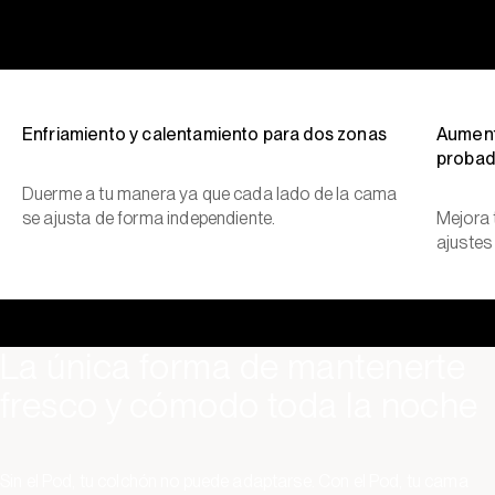
Enfriamiento y calentamiento para dos zonas
Aument
probad
Duerme a tu manera ya que cada lado de la cama
se ajusta de forma independiente.
Mejora 
ajustes
La única forma de mantenerte
fresco y cómodo toda la noche
Sin el Pod, tu colchón no puede adaptarse. Con el Pod, tu cama