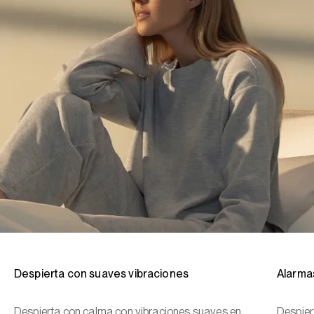
Despierta con suaves vibraciones
Alarmas
Despierta con calma con vibraciones suaves en
Despier