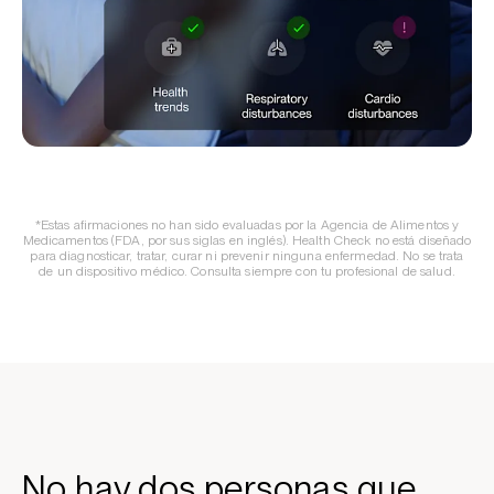
*Estas afirmaciones no han sido evaluadas por la Agencia de Alimentos y
Medicamentos (FDA, por sus siglas en inglés). Health Check no está diseñado
para diagnosticar, tratar, curar ni prevenir ninguna enfermedad. No se trata
de un dispositivo médico. Consulta siempre con tu profesional de salud.
No hay dos personas que