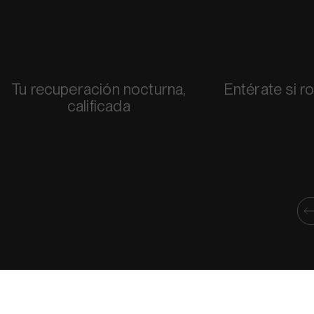
Tu recuperación nocturna,
Entérate si r
calificada