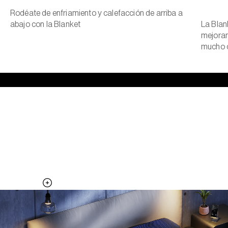
Rodéate de enfriamiento y calefacción de arriba a
abajo con la Blanket
La Blan
mejoran
mucho c
El lado fresco de la almohada, toda
la noche.
Agrega la Pillow Cover a tu sistema Pod para activar superficies
térmicas adicionales
Descubre la Pillow Cover