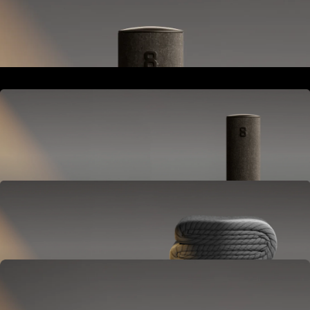
Va junto a tu cama o buró.
Alimenta y conecta todo el sistema Pod.
Hub
Va junto a tu cama o buró.
Alimenta y conecta todo el sistema Pod.
Cover
Se coloca sobre tu colchón.
Ajusta la temperatura y monitorea tu sueño.
OPCIONAL
Base