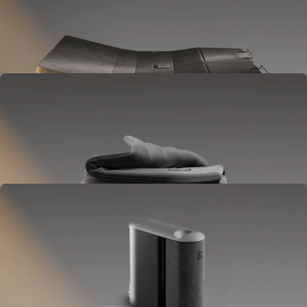
Se coloca entre la base y el colchón.
Se eleva para liberar presión, reducir los ronquidos, y reproducir
sonidos.
OPCIONAL
Blanket
Se coloca en tu cama como un relleno de edredón.
Ofrece control de temperatura en todo el cuerpo.
OPCIONAL
Pillow Cover
Se coloca sobre tu almohada.
Mantiene tu cabeza fresca toda la noche.