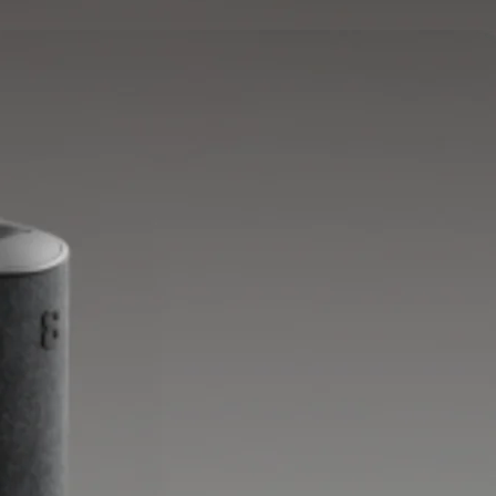
يوفر تحكماً كاملاً في درجة حرارة الجسم.
خياري
غطاء وسادة
يوضع على وسادتك.
يحافظ على برودة رأسك طوال الليل.