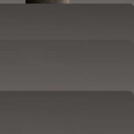
الغلاف
يوضع على المرتبة.
يضبط درجة الحرارة ويتتبع نومك.
OPTIONAL
القاعدة
يوضع بين إطار السرير والمرتبة.
Lifts to ease pressure, reduce snoring, and play sounds.
خياري
البطانية
يوضع على سريرك مثل حشوة اللحاف.