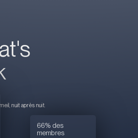
at's
k
il, nuit après nuit.
66% des
membres