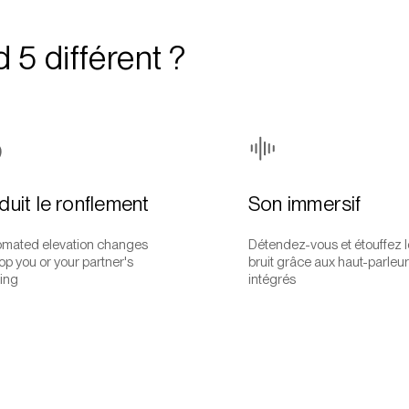
 5 différent ?
duit le ronflement
Son immersif
omated elevation changes
Détendez-vous et étouffez l
top you or your partner's
bruit grâce aux haut-parleu
ing
intégrés