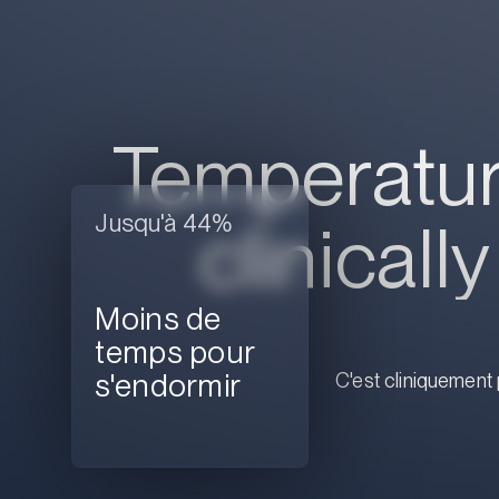
Temperature
Jusqu'à 44%
clinicall
Moins de
temps pour
s'endormir
C'est cliniquement 