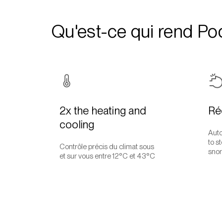
Qu'est-ce qui rend Pod
2x the heating and
Ré
cooling
Aut
to s
Contrôle précis du climat sous
snor
et sur vous entre 12°C et 43°C