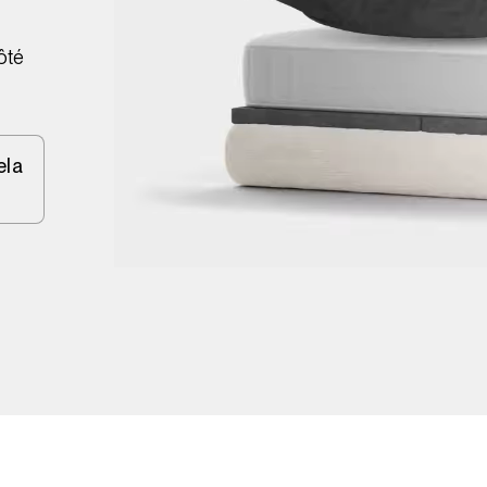
ôté
ela