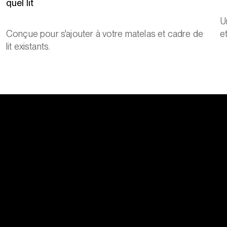
quel lit
U
Conçue pour s'ajouter à votre matelas et cadre de
et
lit existants.