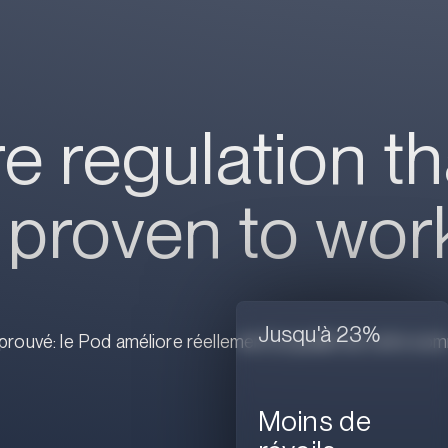
 regulation th
y proven to wor
Jusqu'à 23%
prouvé: le Pod améliore réellement la qualité de votre somme
Moins de