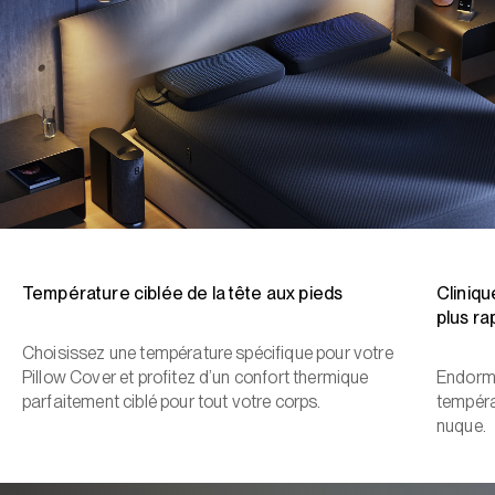
Température ciblée de la tête aux pieds
Cliniq
plus ra
Choisissez une température spécifique pour votre
Pillow Cover et profitez d’un confort thermique
Endorme
parfaitement ciblé pour tout votre corps.
températ
nuque.