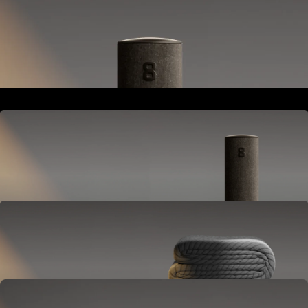
Se place à côté de votre lit ou de votre table de chevet.
Alimente et connecte tout le système Pod.
Hub
Se place à côté de votre lit ou de votre table de chevet.
Alimente et connecte tout le système Pod.
Cover
S'installe sur votre matelas.
Ajuste la température et suit votre sommeil.
EN OPTION