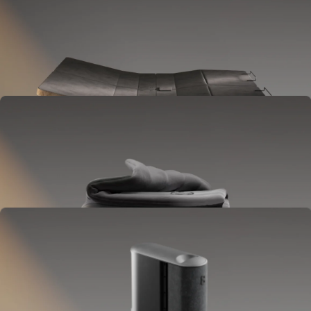
Base
Se place entre votre sommier et votre matelas.
S'incline pour alléger la pression, réduire les ronflements et diffuser
des ambiances sonores.
EN OPTION
Blanket
Recouvre votre lit comme une couette.
Assure une régulation thermique sur tout le corps.
EN OPTION
Pillow Cover
Se glisse sur votre oreiller.
Pour une tête fraiche toute la nuit.