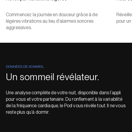
Commencez la journée en douceur grâce à de
Réveill
légères vibrations au lieu d'alarmes sonores
pour un
aggressives.
DONNÉES DE SOMMEIL
Un sommeil révélateur.
Une analyse complète de votre nuit, disponible dans l’appli
pour vous et votre partenaire. Du ronflement à la variabilité
de la fréquence cardiaque, le Pod vous révèle tout. Il ne vous
reste plus qu’à dormir.