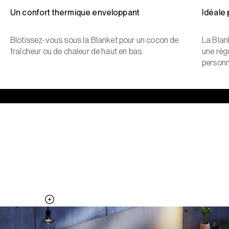
Un confort thermique enveloppant
Idéale
Blotissez-vous sous la Blanket pour un cocon de
La Blan
fraîcheur ou de chaleur de haut en bas.
une régu
personn
Un oreiller qui reste frais, toute la
nuit
Ajoutez la Pillow Cover à votre système Pod pour davantage de
surfaces thermorégulées.
Découvrez la Pillow Cover