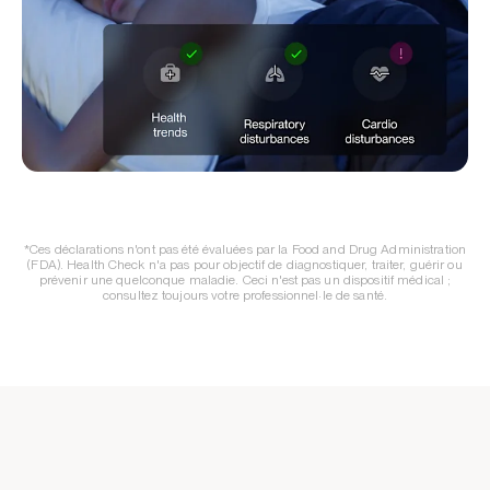
*Ces déclarations n'ont pas été évaluées par la Food and Drug Administration
(FDA). Health Check n'a pas pour objectif de diagnostiquer, traiter, guérir ou
prévenir une quelconque maladie. Ceci n'est pas un dispositif médical ;
consultez toujours votre professionnel·le de santé.