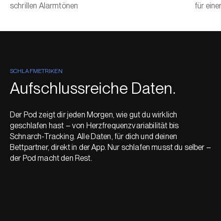
schrillen Alarmtönen
für eine
SCHLAFMETRIKEN
Aufschlussreiche Daten.
Der Pod zeigt dir jeden Morgen, wie gut du wirklich
geschlafen hast – von Herzfrequenzvariabilität bis
Schnarch-Tracking. Alle Daten, für dich und deinen
Bettpartner, direkt in der App. Nur schlafen musst du selber –
der Pod macht den Rest.