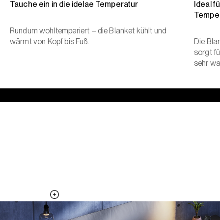
Tauche ein in die idelae Temperatur
Ideal f
Temper
Rundum wohltemperiert – die Blanket kühlt und
wärmt von Kopf bis Fuß.
Die Bla
sorgt fü
sehr wa
Die ganze Nacht, die kühle Seite des
Kissens
Ergänze dein Pod System mit dem Pillow Cover und erweitere die
Temperaturzonen
Sieh dir das Pillow genauer an