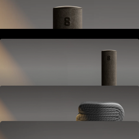
Steht neben deinem Bett oder auf deinem Nachttisch.
Versorgt das gesamte Pod System mit Energie und verbindet alle Komponenten.
Hub
Steht neben deinem Bett oder auf deinem Nachttisch.
Versorgt das gesamte Pod System mit Energie und verbindet alle
Komponenten.
Cover
Kommt auf deine Matratze.
Reguliert die Temperatur und erfasst deinen Schlaf.
OPTIONAL