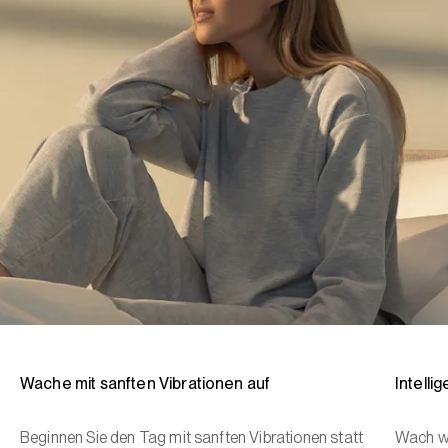
Wache mit sanften Vibrationen auf
Intelli
Beginnen Sie den Tag mit sanften Vibrationen statt
Wach wä