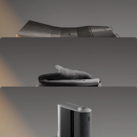
Base
Kommt zwischen deinen Bettrahmen und deine Matratze.
Hebt dich an, um Druck zu reduzieren, Schnarchen zu mindern und
Klänge abzuspielen.
OPTIONAL
Blanket
Kommt wie ein Deckeninlay auf dein Bett.
Sorgt für Ganzkörper-Temperaturregulierung.
OPTIONAL
Pillow Cover
Kommt auf dein Kissen.
Hält deinen Kopf die ganze Nacht kühl.