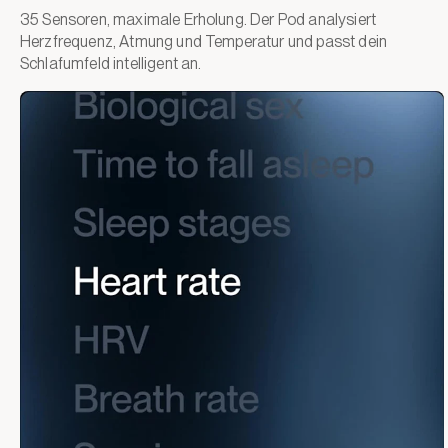
35 Sensoren, maximale Erholung. Der Pod analysiert
Herzfrequenz, Atmung und Temperatur und passt dein
Schlafumfeld intelligent an.