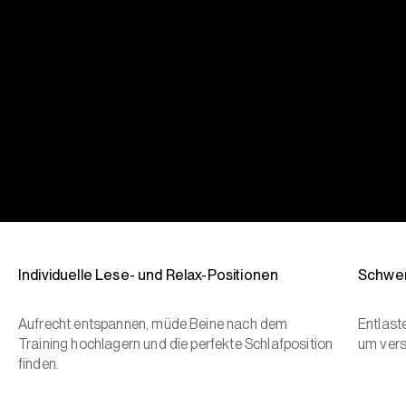
Individuelle Lese- und Relax-Positionen
Schwer
Aufrecht entspannen, müde Beine nach dem
Entlast
Training hochlagern und die perfekte Schlafposition
um vers
finden.