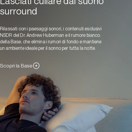
Lasciati cullare dal suono
surround
Rilassati con i paesaggi sonori, i contenuti esclusivi
NSDR del Dr. Andrew Huberman e il rumore bianco
della Base, che elimina i rumori di fondo e mantiene
un ambiente ideale per il sonno per tutta la notte.
Scopri la Base