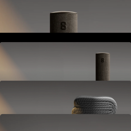
Si posiziona accanto al letto o al comodino.
Alimenta e collega l'intero sistema Pod.
Hub
Si posiziona accanto al letto o al comodino.
Alimenta e collega l'intero sistema Pod.
Cover
Compatibile con il tuo materasso.
Regola la temperatura e tiene traccia del sonno.
OPTIONAL