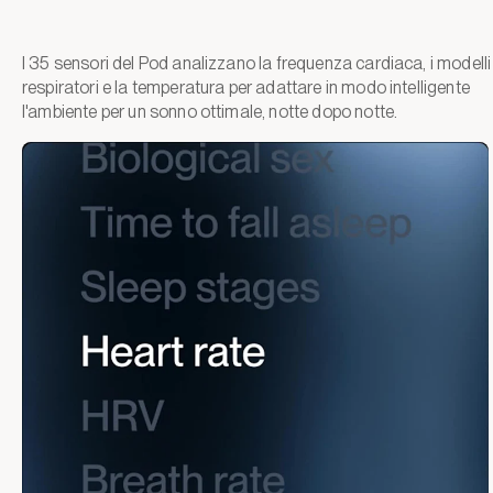
I 35 sensori del Pod analizzano la frequenza cardiaca, i modelli
respiratori e la temperatura per adattare in modo intelligente
l'ambiente per un sonno ottimale, notte dopo notte.