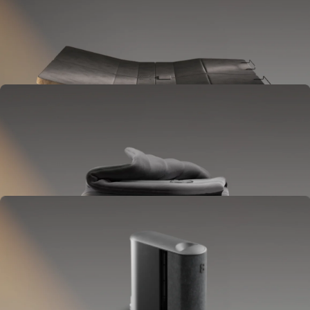
La Base
Va tra il telaio e il materasso.
Si solleva per alleviare la pressione sulla schiena, ridurre il russare e
riprodurre suoni.
OPTIONAL
La Blanket
Si posiziona sul letto come un inserto per piumino.
Fornisce il controllo completo della temperatura corporea.
OPZIONALE
La Pillow Cover
Va sul tuo cuscino.
Ti tiene la testa fresca tutta la notte.