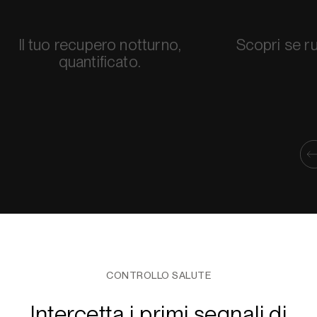
Il tuo recupero notturno,
Scopri se ru
quantificato.
CONTROLLO SALUTE
Intercetta i primi segnali di