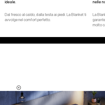
ideale.
nelle n
Dal fresco al caldo, dalla testa ai piedi. La Blanket ti
La Blan
avvolge nel comfort perfetto.
garante
molto c
Il lato fresco del cuscino, tutta la
notte.
Aggiungi la Pillow Cover al tuo sistema Pod e ottieni superfici di
temperatura aggiuntive.
Scopri la Pillow Cover