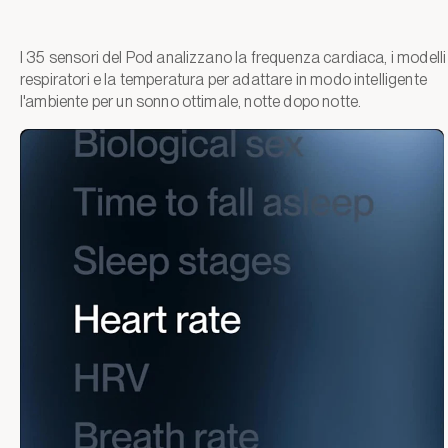
I 35 sensori del Pod analizzano la frequenza cardiaca, i modelli
respiratori e la temperatura per adattare in modo intelligente
l'ambiente per un sonno ottimale, notte dopo notte.