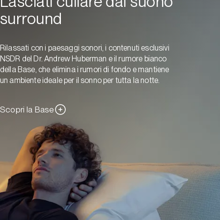
Lasciati cullare dal suono
surround
Rilassati con i paesaggi sonori, i contenuti esclusivi
NSDR del Dr. Andrew Huberman e il rumore bianco
della Base, che elimina i rumori di fondo e mantiene
un ambiente ideale per il sonno per tutta la notte.
Scopri la Base