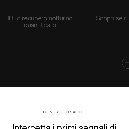
Il tuo recupero notturno,
Scopri se ru
quantificato.
CONTROLLO SALUTE
Intercetta i primi segnali di