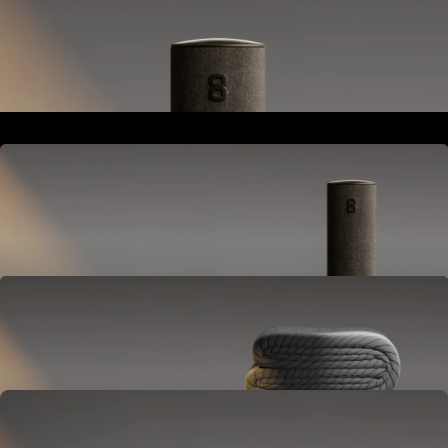
Si posiziona accanto al letto o al comodino.
Alimenta e collega l'intero sistema Pod.
Hub
Si posiziona accanto al letto o al comodino.
Alimenta e collega l'intero sistema Pod.
Cover
Compatibile con il tuo materasso.
Regola la temperatura e tiene traccia del sonno.
OPTIONAL