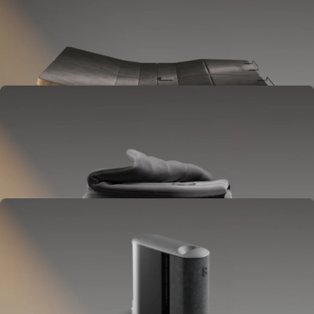
La Base
Va tra il telaio e il materasso.
Si solleva per alleviare la pressione sulla schiena, ridurre il russare e
riprodurre suoni.
OPTIONAL
La Blanket
Si posiziona sul letto come un inserto per piumino.
Fornisce il controllo completo della temperatura corporea.
OPZIONALE
La Pillow Cover
Va sul tuo cuscino.
Ti tiene la testa fresca tutta la notte.