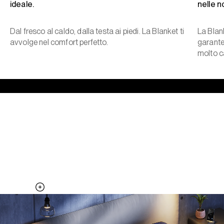
ideale.
nelle n
Dal fresco al caldo, dalla testa ai piedi. La Blanket ti
La Blan
avvolge nel comfort perfetto.
garante
molto c
Il lato fresco del cuscino, tutta la
notte.
Aggiungi la Pillow Cover al tuo sistema Pod e ottieni superfici di
temperatura aggiuntive.
Scopri la Pillow Cover